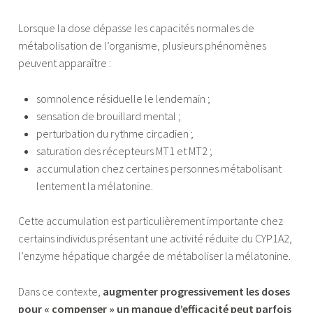
Lorsque la dose dépasse les capacités normales de
métabolisation de l’organisme, plusieurs phénomènes
peuvent apparaître :
somnolence résiduelle le lendemain ;
sensation de brouillard mental ;
perturbation du rythme circadien ;
saturation des récepteurs MT1 et MT2 ;
accumulation chez certaines personnes métabolisant
lentement la mélatonine.
Cette accumulation est particulièrement importante chez
certains individus présentant une activité réduite du CYP1A2,
l’enzyme hépatique chargée de métaboliser la mélatonine.
Dans ce contexte,
augmenter progressivement les doses
pour « compenser » un manque d’efficacité peut parfois