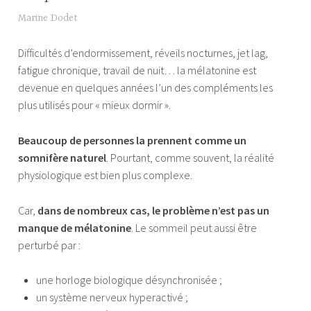
1
Marine Dodet
7
Difficultés d’endormissement, réveils nocturnes, jet lag,
m
fatigue chronique, travail de nuit… la mélatonine est
a
devenue en quelques années l’un des compléments les
i
plus utilisés pour « mieux dormir ».
2
0
Beaucoup de personnes la prennent comme un
2
somnifère naturel
. Pourtant, comme souvent, la réalité
6
physiologique est bien plus complexe.
Car,
dans de nombreux cas, le problème n’est pas un
manque de mélatonine
. Le sommeil peut aussi être
perturbé par :
une horloge biologique désynchronisée ;
un système nerveux hyperactivé ;