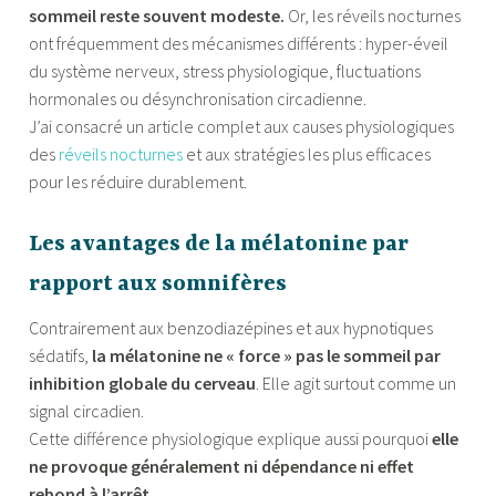
sommeil reste souvent modeste.
Or, les réveils nocturnes
ont fréquemment des mécanismes différents : hyper-éveil
du système nerveux, stress physiologique, fluctuations
hormonales ou désynchronisation circadienne.
J’ai consacré un article complet aux causes physiologiques
des
réveils nocturnes
et aux stratégies les plus efficaces
pour les réduire durablement.
Les avantages de la mélatonine par
rapport aux somnifères
Contrairement aux benzodiazépines et aux hypnotiques
sédatifs,
la mélatonine ne « force » pas le sommeil par
inhibition globale du cerveau
. Elle agit surtout comme un
signal circadien.
Cette différence physiologique explique aussi pourquoi
elle
ne provoque généralement ni dépendance ni effet
rebond à l’arrêt.