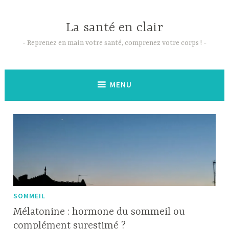
Accéder
au
La santé en clair
contenu
principal
Reprenez en main votre santé, comprenez votre corps !
MENU
SOMMEIL
Mélatonine : hormone du sommeil ou
complément surestimé ?